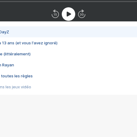
 DayZ
 a 13 ans (et vous l'avez ignoré)
e (littéralement)
im Rayan
 toutes les règles
s les jeux vidéo
us choquant de Rockstar ? - Le scandale BULLY
e plus moche de Steam
du RÊVE tourne au CAUCHEMAR
pendant 8 heures