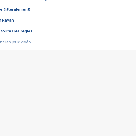
e (littéralement)
im Rayan
 toutes les règles
s les jeux vidéo
us choquant de Rockstar ? - Le scandale BULLY
e plus moche de Steam
du RÊVE tourne au CAUCHEMAR
pendant 8 heures
it… à tort
umiliés par un jeu vidéo
ire - Final Fantasy 8
ti un empire - Age of Empires