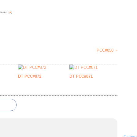
alien [
#
]
PCC#850
DT PCC#872
DT PCC#871
Catégo