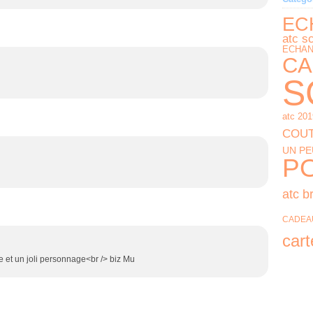
EC
atc s
ECHAN
CA
S
atc 201
COU
UN PE
PO
atc b
CADEA
cart
rte et un joli personnage<br /> biz Mu