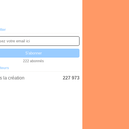
tter
222 abonnés
iteurs
 la création
227 973