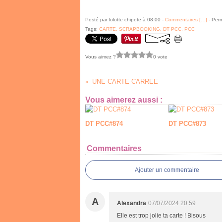
Posté par lolotte chipote à 08:00 -
Commentaires [
…
]
- Perm
Tags:
CARTE, SCRAPBOOKING, DT PCC, PCC
Vous aimez ?
0 vote
UNE CARTE CARREE
Vous aimerez aussi :
DT PCC#874
DT PCC#873
Commentaires
Ajouter un commentaire
A
Alexandra
07/07/2024 20:59
Elle est trop jolie ta carte ! Bisous