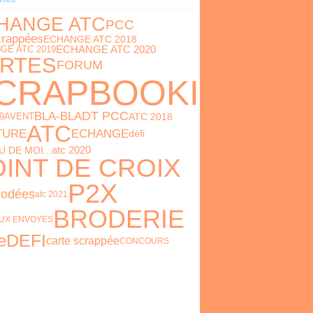
HANGE ATC
PCC
crappées
ECHANGE ATC 2018
GE ATC 2019
ECHANGE ATC 2020
RTES
FORUM
CRAPBOOKING
DT PCC
BLA-BLA
9
ATC 2018
AVENT
ATC
ECHANGE
TURE
défi
atc 2020
U DE MOI...
INT DE CROIX
P2X
rodées
atc 2021
BRODERIE
UX ENVOYES
DEFI
e
carte scrappée
CONCOURS