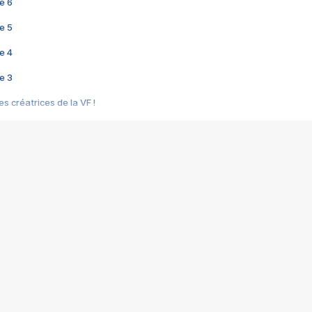
e 6
e 5
e 4
e 3
s créatrices de la VF !
e 2
e 1
e Mektoub My Love arrive enfin ! Rencontre avec Shaïn Boumedine et Sal
i : après Toni en famille
elle réalise le bouleversant Dites lui que je l'aime
ais ! Rencontre autour de Vie privée de Rebecca Zlotowski
 de Marguerite, Grave... Rencontre avec Ella Rumpf
 Les Rêveurs, un film intime sur la santé mentale