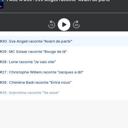
#30 : Eve Angeli raconte "Avant de partir"
#29 : MC Solaar raconte "Bouge de là"
28 : Lorie raconte "Je vais vite"
#27 : Christophe Willem raconte "Jacques a dit"
#26 : Chimène Badi raconte "Entre nous"
#25 : Indochine raconte "3e sexe"
#24 : Zaho raconte "C'est chelou"
#23 : Patrick Bruel raconte "Au café des délices"
#22 : Kyo raconte "Le chemin"