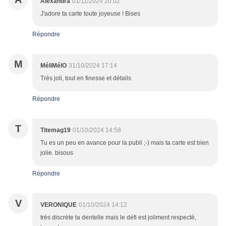
Alexandra
01/11/2024 20:02
J'adore ta carte toute joyeuse ! Bises
Répondre
M
MéliMélO
31/10/2024 17:14
Très joli, tout en finesse et détails
Répondre
T
Titemag19
01/10/2024 14:58
Tu es un peu en avance pour la publi ;-) mais ta carte est bien
jolie. bisous
Répondre
V
VERONIQUE
01/10/2024 14:12
très discrète ta dentelle mais le défi est joliment respecté,