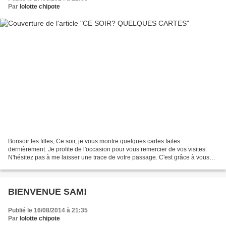
Par
lolotte chipote
Bonsoir les filles, Ce soir, je vous montre quelques cartes faites
dernièrement. Je profite de l'occasion pour vous remercier de vos visites.
N'hésitez pas à me laisser une trace de votre passage. C'est grâce à vous
que mon blog vit. Bon, place aux cartes...
BIENVENUE SAM!
Publié le 16/08/2014 à 21:35
Par
lolotte chipote