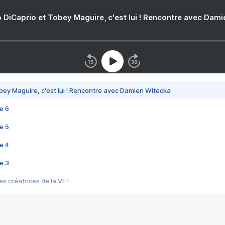
 DiCaprio et Tobey Maguire, c'est lui ! Rencontre avec Dam
bey Maguire, c'est lui ! Rencontre avec Damien Witecka
e 6
e 5
e 4
e 3
s créatrices de la VF !
e 2
e 1