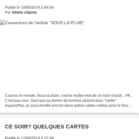
Publié le 19/08/2014 à 09:54
Par
lolotte chipote
Coucou le monde, Sous la pluie, c'est le maître-mot de ce mois d'août... Pff...
C'est pas cool. Sauf que ça donne de bonnes raisons pour "carter".
Aujourd'hui, je vous montre encore deux autres cartes créées pour le forum "
A VOS CARTES " Forum où il...
CE SOIR? QUELQUES CARTES
Publié le 17/08/2014 à 22:06