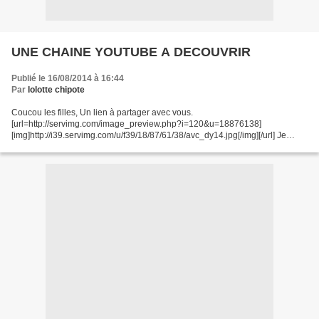
UNE CHAINE YOUTUBE A DECOUVRIR
Publié le 16/08/2014 à 16:44
Par
lolotte chipote
Coucou les filles, Un lien à partager avec vous.
[url=http://servimg.com/image_preview.php?i=120&u=18876138]
[img]http://i39.servimg.com/u/f39/18/87/61/38/avc_dy14.jpg[/img][/url] Je
reviens bientôt avec plein de nouvelles choses à vous montrer.