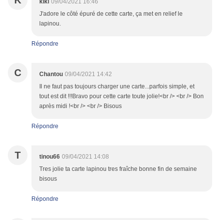
K
kiki
09/04/2021 16:46
J'adore le côté épuré de cette carte, ça met en relief le
lapinou.
Répondre
C
Chantou
09/04/2021 14:42
Il ne faut pas toujours charger une carte...parfois simple, et
tout est dit !!!Bravo pour cette carte toute jolie!<br /> <br /> Bon
après midi !<br /> <br /> Bisous
Répondre
T
tinou66
09/04/2021 14:08
Tres jolie ta carte lapinou tres fraîche bonne fin de semaine
bisous
Répondre