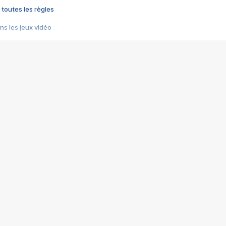
 toutes les règles
s les jeux vidéo
us choquant de Rockstar ? - Le scandale BULLY
e plus moche de Steam
du RÊVE tourne au CAUCHEMAR
pendant 8 heures
it… à tort
umiliés par un jeu vidéo
ire - Final Fantasy 8
ti un empire - Age of Empires
story DOFUS
tard, il crée l'un des pires jeux de tous les temps, MindsEye.