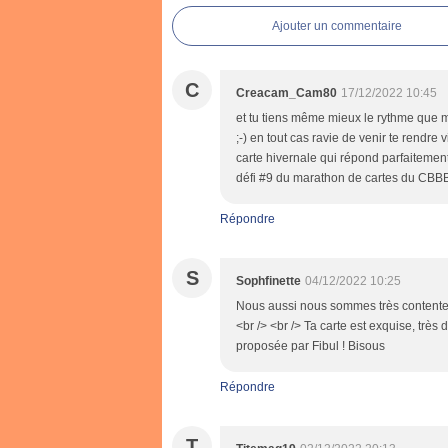
Ajouter un commentaire
C
Creacam_Cam80
17/12/2022 10:45
et tu tiens même mieux le rythme que m
;-) en tout cas ravie de venir te rendre
carte hivernale qui répond parfaitement 
défi #9 du marathon de cartes du CBBB 
Répondre
S
Sophfinette
04/12/2022 10:25
Nous aussi nous sommes très contente qu
<br /> <br /> Ta carte est exquise, très
proposée par Fibul ! Bisous
Répondre
T