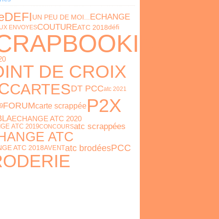
DEFI
e
ECHANGE
UN PEU DE MOI...
COUTURE
défi
ATC 2018
UX ENVOYES
CRAPBOOKING
20
INT DE CROIX
C
CARTES
DT PCC
atc 2021
P2X
FORUM
carte scrappée
9
BLA
ECHANGE ATC 2020
atc scrappées
GE ATC 2019
CONCOURS
HANGE ATC
PCC
atc brodées
GE ATC 2018
AVENT
RODERIE