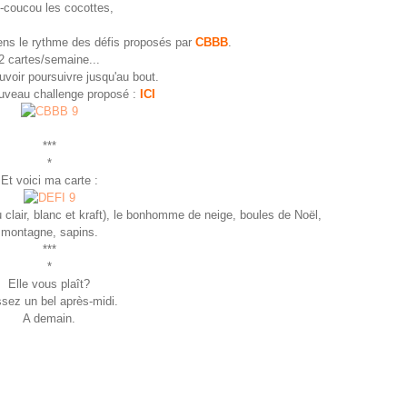
-coucou les cocottes,
iens le rythme des défis proposés par
CBBB
.
2 cartes/semaine...
uvoir poursuivre jusqu'au bout.
ouveau challenge proposé :
ICI
***
*
Et voici ma carte :
u clair, blanc et kraft), le bonhomme de neige, boules de Noël,
montagne, sapins.
***
*
Elle vous plaît?
sez un bel après-midi.
A demain.