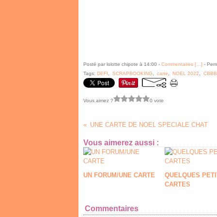
Posté par lolotte chipote à 14:00 -
Commentaires [
…
]
- Perm
Tags:
DEFI
,
SCRAPBOOKING
,
carte
,
NOEL 2022
,
CBBB
Vous aimez ?
0 vote
UNE CARTE DE NOEL SPECIALE CHAT
Vous aimerez aussi :
UN FORUM/UNE CARTE
QUELQUES PETI
CARTES
Commentaires