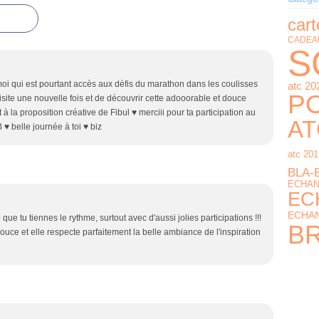
cart
CADEA
S
oi qui est pourtant accès aux défis du marathon dans les coulisses
atc 20
PO
 visite une nouvelle fois et de découvrir cette adooorable et douce
à la proposition créative de Fibul ♥ merciii pour ta participation au
AT
♥ belle journée à toi ♥ biz
atc 201
BLA-
ECHAN
EC
ECHAN
e tu tiennes le rythme, surtout avec d'aussi jolies participations !!!
B
 douce et elle respecte parfaitement la belle ambiance de l'inspiration