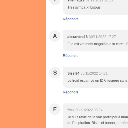
Titemag19
02/12/2022 20:13
Très sympa ;-) bisous
Répondre
A
alexandra18
30/11/2022 17:27
Elle est vraiment magnifique ta carte ! 
Répondre
S
Sissi94
30/11/2022 14:31
Le froid est arrivé en IDF, j'espère sans
Répondre
F
fibul
30/11/2022 08:34
Je suis ravie de te voir participer à mo
de l'inspiration. Bises et bonne journée