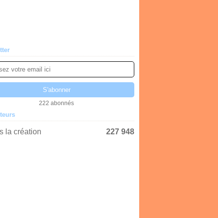
tter
222 abonnés
iteurs
 la création
227 948