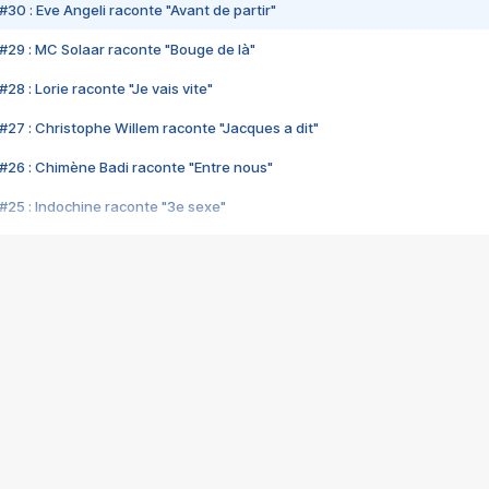
#30 : Eve Angeli raconte "Avant de partir"
#29 : MC Solaar raconte "Bouge de là"
28 : Lorie raconte "Je vais vite"
#27 : Christophe Willem raconte "Jacques a dit"
#26 : Chimène Badi raconte "Entre nous"
#25 : Indochine raconte "3e sexe"
#24 : Zaho raconte "C'est chelou"
#23 : Patrick Bruel raconte "Au café des délices"
#22 : Kyo raconte "Le chemin"
#21 : Nolwenn Leroy raconte "Cassé"
#20 : Patrick Hernandez raconte "Born to be alive"
#19 : Lorie raconte "Près de moi"
#18 : Michael Jones raconte "A nos actes manqués" (avec Jean-Jacque