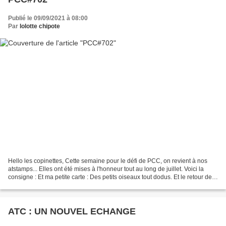
Publié le 09/09/2021 à 08:00
Par
lolotte chipote
Hello les copinettes, Cette semaine pour le défi de PCC, on revient à nos
atstamps... Elles ont été mises à l'honneur tout au long de juillet. Voici la
consigne : Et ma petite carte : Des petits oiseaux tout dodus. Et le retour des
boutons sur mes cartes......
ATC : UN NOUVEL ECHANGE