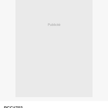
Publicité
PCC#702