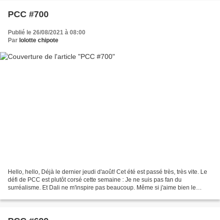
PCC #700
Publié le 26/08/2021 à 08:00
Par
lolotte chipote
Hello, hello, Déjà le dernier jeudi d'août! Cet été est passé très, très vite. Le
défi de PCC est plutôt corsé cette semaine : Je ne suis pas fan du
surréalisme. Et Dali ne m'inspire pas beaucoup. Même si j'aime bien le
personnage. J'aime sa folie......