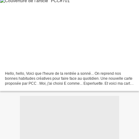
Hello, hello, Voici que l'heure de la rentrée a sonné... On reprend nos
bonnes habitudes créatives pour faire face au quotidien. Une nouvelle carte
proposée par PCC . Moi, j'ai choisi E comme... Esperluette. Et voici ma carte :
Du "kibrille" et du rose...