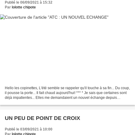
Publié le 06/09/2021 à 15:32
Par
lolotte chipote
Hello les copinettes, L'été semble se rappeler qu'il touche à sa fin... Du coup,
il pousse la porte... Il fait chaud aujourd'hui! *** * Je sais que certaines sont
déjà impatientes... Elles me demandaient un nouvel échange depuis
longtemps. C'est chose...
UN PEU DE POINT DE CROIX
Publié le 03/09/2021 à 10:00
Par
lolotte chipote