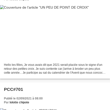
Hello les filles, Je vous avais dit que 2021 serait placée sous le signe d'un
retour des petites croix. Je suis contente car j'arrive à broder un peu plus
cette année... Je participe au sal du calendrier de l'Avent que nous concocte
MissT ... Bon, j'avance...
PCC#701
Publié le 02/09/2021 à 08:00
Par
lolotte chipote