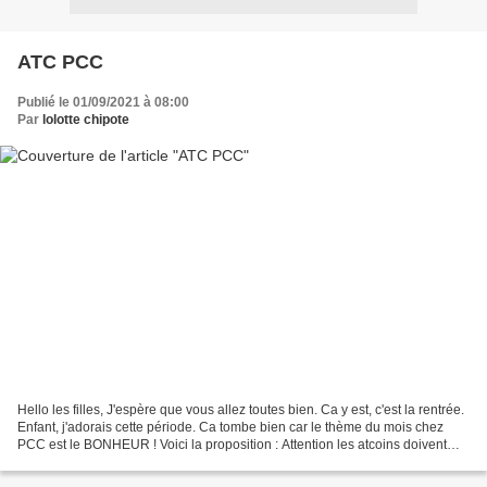
ATC PCC
Publié le 01/09/2021 à 08:00
Par
lolotte chipote
Hello les filles, J'espère que vous allez toutes bien. Ca y est, c'est la rentrée.
Enfant, j'adorais cette période. Ca tombe bien car le thème du mois chez
PCC est le BONHEUR ! Voici la proposition : Attention les atcoins doivent
avoir un diamètre de...