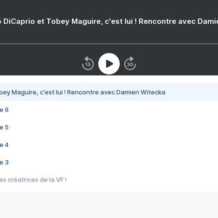
 DiCaprio et Tobey Maguire, c'est lui ! Rencontre avec Dam
bey Maguire, c'est lui ! Rencontre avec Damien Witecka
e 6
e 5
e 4
e 3
s créatrices de la VF !
e 2
e 1