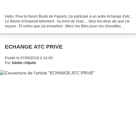
Hello, Pour le forum Bouts de Papiers, j'ai participé à un autre échange d'atc.
Le thème m'inspirait tellement : Au bord de l'eau.... Voici les deux atc que j'ai
reçues : Et celles que j'ai envoyées : Merci les filles pour ces chouettes
moments de pa...
ECHANGE ATC PRIVE
Publié le 07/08/2018 à 10:00
Par
lolotte chipote