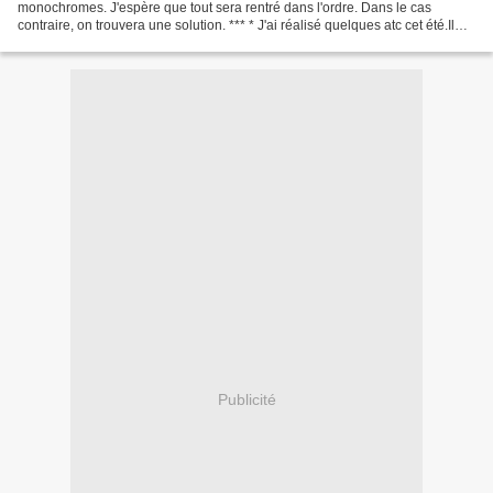
monochromes. J'espère que tout sera rentré dans l'ordre. Dans le cas
contraire, on trouvera une solution. *** * J'ai réalisé quelques atc cet été.Il
m'en reste une. Et je voudrais vous...
Publicité