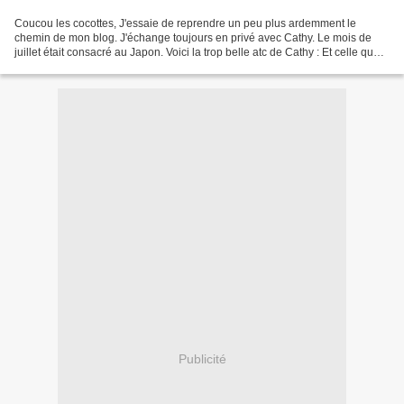
Coucou les cocottes, J'essaie de reprendre un peu plus ardemment le
chemin de mon blog. J'échange toujours en privé avec Cathy. Le mois de
juillet était consacré au Japon. Voici la trop belle atc de Cathy : Et celle que
je lui envoyée : Merci cathy pour...
Publicité