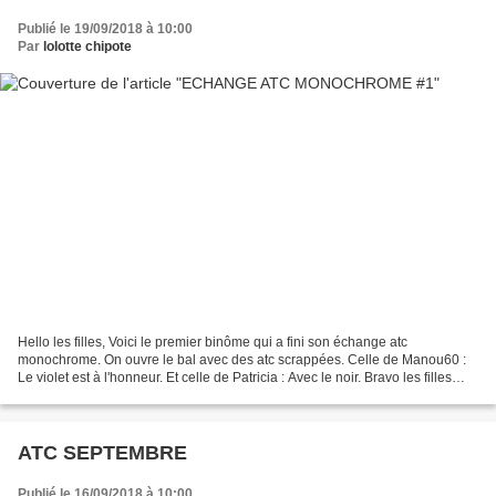
Publié le 19/09/2018 à 10:00
Par
lolotte chipote
Hello les filles, Voici le premier binôme qui a fini son échange atc
monochrome. On ouvre le bal avec des atc scrappées. Celle de Manou60 :
Le violet est à l'honneur. Et celle de Patricia : Avec le noir. Bravo les filles
pour votre rapidité. A tout b...
ATC SEPTEMBRE
Publié le 16/09/2018 à 10:00