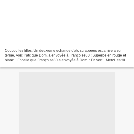
Coucou les filles, Un deuxième échange d'atc scrappées est arrivé à son
terme. Voici l'atc que Dom. a envoyée à Françoise80 : Superbe en rouge et
blanc... Et celle que Françoise80 a envoyée à Dom. : En vert... Merci les filles
pour votre participatio...