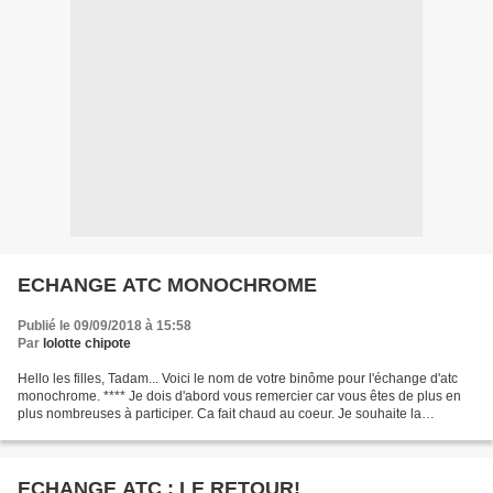
ECHANGE ATC MONOCHROME
Publié le 09/09/2018 à 15:58
Par
lolotte chipote
Hello les filles, Tadam... Voici le nom de votre binôme pour l'échange d'atc
monochrome. **** Je dois d'abord vous remercier car vous êtes de plus en
plus nombreuses à participer. Ca fait chaud au coeur. Je souhaite la
bienvenue aux nouvelles. J'espère...
ECHANGE ATC : LE RETOUR!