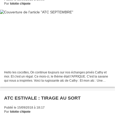
Par
lolotte chipote
Hello les cocottes, On continue toujours sur nos échanges privés Cathy et
moi. Et c'est un régal. Ce mois-ci, le thème était l'AFRIQUE. C'est la savane
qui nous a inspirées. Voici la rugissante atc de Cathy : Et mon atc : Une
girafe (of course!). Merci...
ATC ESTIVALE : TIRAGE AU SORT
Publié le 15/09/2018 à 18:17
Par
lolotte chipote