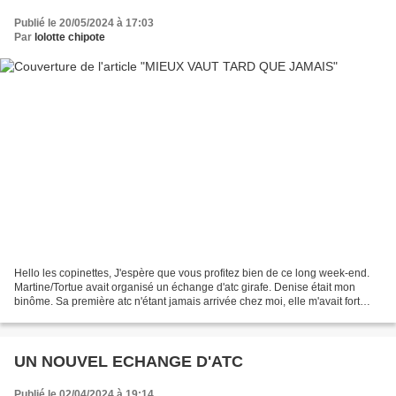
Publié le 20/05/2024 à 17:03
Par
lolotte chipote
Hello les copinettes, J'espère que vous profitez bien de ce long week-end.
Martine/Tortue avait organisé un échange d'atc girafe. Denise était mon
binôme. Sa première atc n'étant jamais arrivée chez moi, elle m'avait fort
gentiment rebrodé une autre atc....
UN NOUVEL ECHANGE D'ATC
Publié le 02/04/2024 à 19:14