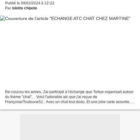
Publié le 08/02/2024 à 12:22
Par
lolotte chipote
Re-coucou les amies, J'ai participé à l'échange que Tortue organisait autour
du thème "chat".... Voici l'adorable atc que j'ai reçue de
Françoise/Toutoune51 : Avec un chat tout dodu. Et une jolie carte assortie.
*** * Et voici la mienne : Deux petits...