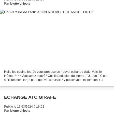
Par
lolotte chipote
Hello les copinettes, Je vous propose un nouvel échange d'atc. Voici le
thème : *** * Vous avez trouvé? Oui, il s'agit bien du thème : " Japon ". C'est
suffisamment large pour que vous puissiez y puiser votre inspiration. Ca
vous tente? *** * Inscrivez-vous...
ECHANGE ATC GIRAFE
Publié le 16/03/2024 à 19:01
Par
lolotte chipote