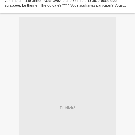
Comme chaque année, vous avez le choix entre une atc brodée et/ou
scrappée. Le thème : Thé ou café? *** * Vous souhaitez participer? Vous
vous inscrivez sous cet article. Vous précisez...
Publicité