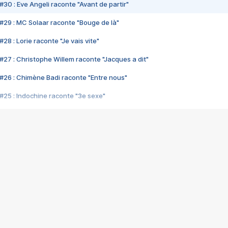
#30 : Eve Angeli raconte "Avant de partir"
#29 : MC Solaar raconte "Bouge de là"
28 : Lorie raconte "Je vais vite"
#27 : Christophe Willem raconte "Jacques a dit"
#26 : Chimène Badi raconte "Entre nous"
#25 : Indochine raconte "3e sexe"
#24 : Zaho raconte "C'est chelou"
#23 : Patrick Bruel raconte "Au café des délices"
#22 : Kyo raconte "Le chemin"
#21 : Nolwenn Leroy raconte "Cassé"
#20 : Patrick Hernandez raconte "Born to be alive"
#19 : Lorie raconte "Près de moi"
#18 : Michael Jones raconte "A nos actes manqués" (avec Jean-Jacque