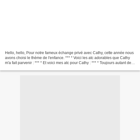
Hello, hello, Pour notre fameux échange privé avec Cathy, cette année nous
avons choisi le thème de l'enfance. *** * Voici les atc adorables que Cathy
m'a fait parvenir : *** * Et voici mes atc pour Cathy : *** * Toujours autant de
joie de poser ces croix...