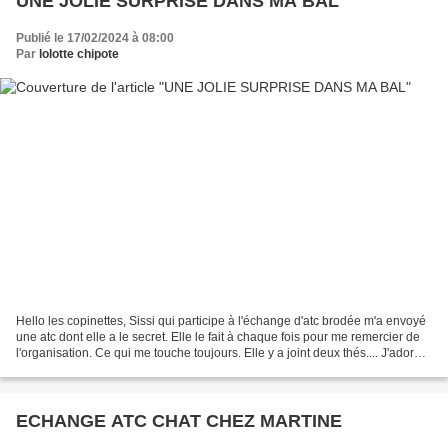
UNE JOLIE SURPRISE DANS MA BAL
Publié le 17/02/2024 à 08:00
Par
lolotte chipote
Hello les copinettes, Sissi qui participe à l'échange d'atc brodée m'a envoyé
une atc dont elle a le secret. Elle le fait à chaque fois pour me remercier de
l'organisation. Ce qui me touche toujours. Elle y a joint deux thés.... J'adore
les thés de cette...
ECHANGE ATC CHAT CHEZ MARTINE