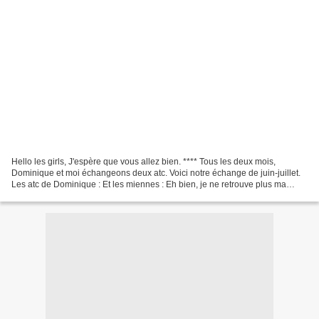
Hello les girls, J'espère que vous allez bien. **** Tous les deux mois,
Dominique et moi échangeons deux atc. Voici notre échange de juin-juillet.
Les atc de Dominique : Et les miennes : Eh bien, je ne retrouve plus ma
photo. Tant pis, vous ne verrez...