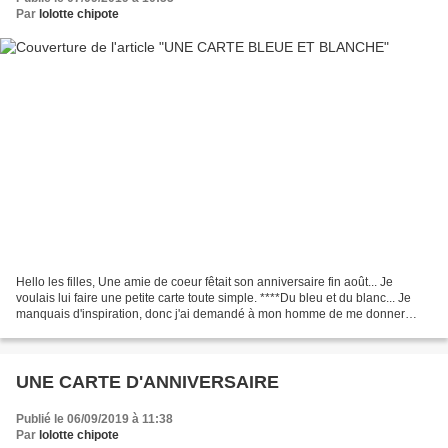
Par
lolotte chipote
Hello les filles, Une amie de coeur fêtait son anniversaire fin août... Je
voulais lui faire une petite carte toute simple. ****Du bleu et du blanc... Je
manquais d'inspiration, donc j'ai demandé à mon homme de me donner
deux contraintes! Il m'a répondu...
UNE CARTE D'ANNIVERSAIRE
Publié le 06/09/2019 à 11:38
Par
lolotte chipote