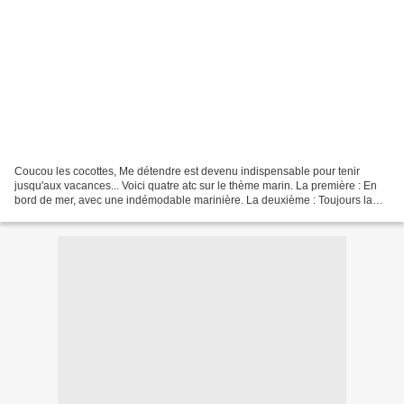
Coucou les cocottes, Me détendre est devenu indispensable pour tenir
jusqu'aux vacances... Voici quatre atc sur le thème marin. La première : En
bord de mer, avec une indémodable marinière. La deuxième : Toujours la
marinière mais une autre mise en forme....