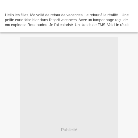
Hello les filles, Me voilà de retour de vacances. Le retour à la réalité... Une
petite carte faite hier dans l'esprit vacances. Avec un tamponnage reçu de
ma copinette Roudoudou. Je l'ai colorisé. Un sketch de FMS. Voici le résultat
: Alors qu'en pensez-vous?...
Publicité