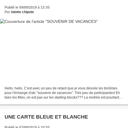
Publié le 09/09/2019 à 13:35
Par
lolotte chipote
Hello, hello, C'est avec un peu de retard que je vous dévoile les binômes
pour l'échange d'atc "souvenir de vacances". Très peu de participantes! Eh
bien les filles, on est pas sur les starting-blocks??? La rentrée est pourtant
passée. *** * Qu'à cela...
UNE CARTE BLEUE ET BLANCHE
Publié le 07/09/2019 à 10:55