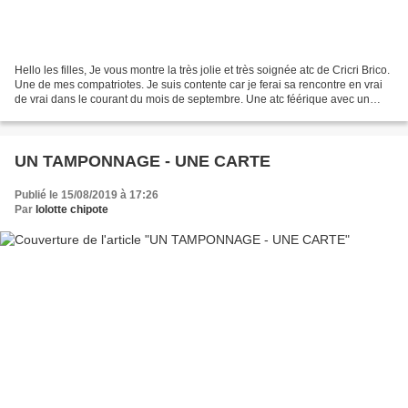
Hello les filles, Je vous montre la très jolie et très soignée atc de Cricri Brico.
Une de mes compatriotes. Je suis contente car je ferai sa rencontre en vrai
de vrai dans le courant du mois de septembre. Une atc féérique avec un
fond maison. Merci Cricri...
UN TAMPONNAGE - UNE CARTE
Publié le 15/08/2019 à 17:26
Par
lolotte chipote