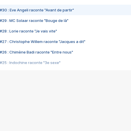
#30 : Eve Angeli raconte "Avant de partir"
#29 : MC Solaar raconte "Bouge de là"
28 : Lorie raconte "Je vais vite"
#27 : Christophe Willem raconte "Jacques a dit"
#26 : Chimène Badi raconte "Entre nous"
#25 : Indochine raconte "3e sexe"
#24 : Zaho raconte "C'est chelou"
#23 : Patrick Bruel raconte "Au café des délices"
#22 : Kyo raconte "Le chemin"
#21 : Nolwenn Leroy raconte "Cassé"
#20 : Patrick Hernandez raconte "Born to be alive"
#19 : Lorie raconte "Près de moi"