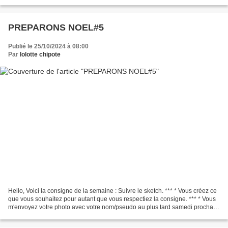
MICHELE *** * Merci à vous d'y avoir participé. Vous étiez...
PREPARONS NOEL#5
Publié le 25/10/2024 à 08:00
Par
lolotte chipote
Hello, Voici la consigne de la semaine : Suivre le sketch. *** * Vous créez ce
que vous souhaitez pour autant que vous respectiez la consigne. *** * Vous
m'envoyez votre photo avec votre nom/pseudo au plus tard samedi prochain
à 10h . On se retrouve dimanche...