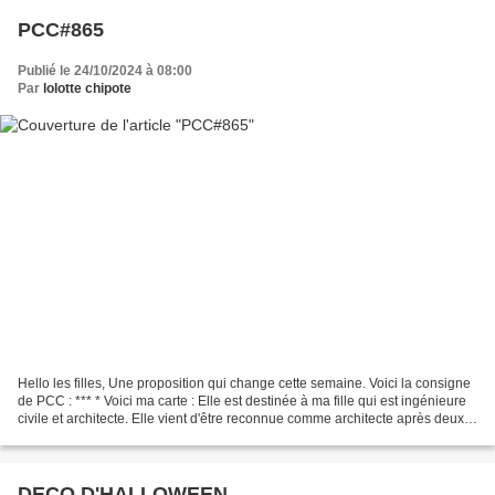
PCC#865
Publié le 24/10/2024 à 08:00
Par
lolotte chipote
Hello les filles, Une proposition qui change cette semaine. Voici la consigne
de PCC : *** * Voici ma carte : Elle est destinée à ma fille qui est ingénieure
civile et architecte. Elle vient d'être reconnue comme architecte après deux
ans de stage. Ca...
DECO D'HALLOWEEN