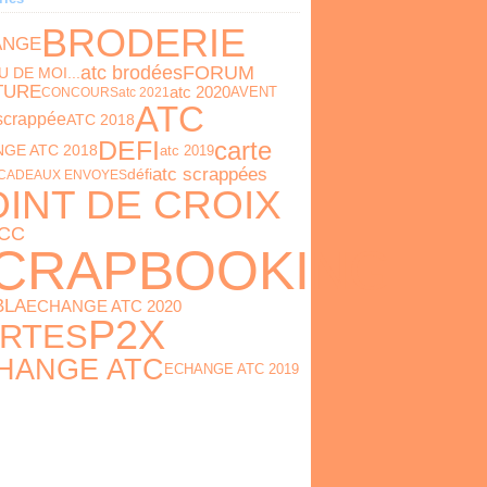
BRODERIE
ANGE
FORUM
atc brodées
U DE MOI...
TURE
atc 2020
AVENT
CONCOURS
atc 2021
ATC
 scrappée
ATC 2018
DEFI
carte
GE ATC 2018
atc 2019
atc scrappées
défi
CADEAUX ENVOYES
INT DE CROIX
PCC
CRAPBOOKING
BLA
ECHANGE ATC 2020
P2X
RTES
HANGE ATC
ECHANGE ATC 2019