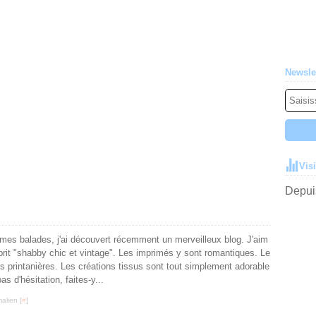
Newsle
Vis
Depuis
 mes balades, j'ai découvert récemment un merveilleux blog. J'aim
prit "shabby chic et vintage". Les imprimés y sont romantiques. Le
s printanières. Les créations tissus sont tout simplement adorable
as d'hésitation, faites-y...
alien [
#
]