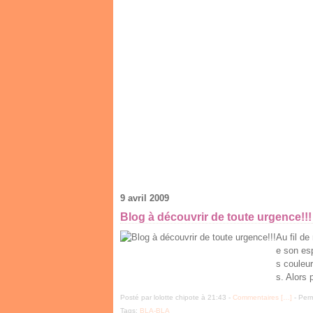
9 avril 2009
Blog à découvrir de toute urgence!!!
Au fil de
e son es
s couleur
s. Alors p
Posté par lolotte chipote à 21:43 -
Commentaires [
…
]
- Perm
Tags:
BLA-BLA