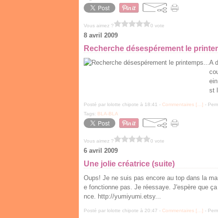
Vous aimez ?
0 vote
8 avril 2009
Recherche désespérement le printem
A d
cou
ein
st 
Posté par lolotte chipote à 18:41 -
Commentaires [
…
]
- Perm
Tags:
BLA-BLA
Vous aimez ?
0 vote
6 avril 2009
Une jolie créatrice (suite)
Oups! Je ne suis pas encore au top dans la man
e fonctionne pas. Je réessaye. J'espère que ça 
nce. http://yumiyumi.etsy...
Posté par lolotte chipote à 20:47 -
Commentaires [
…
]
- Perm