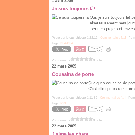
1 avril 2009
Je suis toujours là!
Oui, je suis toujours là!
alheureusement mes journé
iser mes projets et envies
Posté par lolotte chipote à 22:12 -
Commentaires [
…
]
- Perm
Tags:
BLA-BLA
Vous aimez ?
0 vote
22 mars 2009
Coussins de porte
Quelques coussins de port
C'est elle qui les a mis en
Posté par lolotte chipote à 11:35 -
Commentaires [
…
]
- Perm
Tags:
P2X
Vous aimez ?
0 vote
22 mars 2009
J'aime les chats