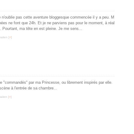
 Je n'oublie pas cette aventure bloggesque commencée il y a peu. M
es ne font que 24h. Et je ne parviens pas pour le moment, à réal
. Pourtant, ma tête en est pleine. Je me sens...
alien [
#
]
e "commandés" par ma Princesse, ou librement inspirés par elle.
 scène à l'entrée de sa chambre...
alien [
#
]