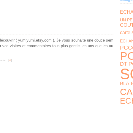
ECH
UN PE
COU
carte
à découvrir ( yumiyumi.etsy.com ). Je vous souhaite une douce sem
ECHAN
r vos visites et commentaires tous plus gentils les uns que les au
PCC
PO
alien [
#
]
DT 
S
BLA-
CA
EC