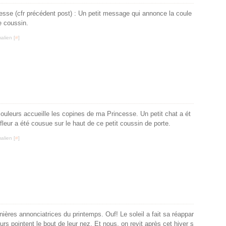
esse (cfr précédent post) : Un petit message qui annonce la coule
e coussin.
alien [
#
]
e couleurs accueille les copines de ma Princesse. Un petit chat a ét
 fleur a été cousue sur le haut de ce petit coussin de porte.
alien [
#
]
anières annonciatrices du printemps. Ouf! Le soleil a fait sa réappar
leurs pointent le bout de leur nez. Et nous, on revit après cet hiver s