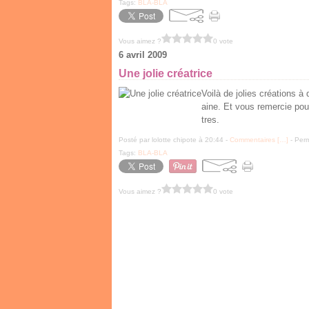
Tags:
BLA-BLA
Vous aimez ?
0 vote
6 avril 2009
Une jolie créatrice
Voilà de jolies créations 
aine. Et vous remercie pou
tres.
Posté par lolotte chipote à 20:44 -
Commentaires [
…
]
- Perm
Tags:
BLA-BLA
Vous aimez ?
0 vote