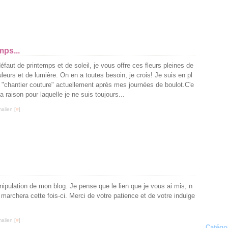
ps...
éfaut de printemps et de soleil, je vous offre ces fleurs pleines de
leurs et de lumière. On en a toutes besoin, je crois! Je suis en pl
 "chantier couture" actuellement après mes journées de boulot.C'e
la raison pour laquelle je ne suis toujours...
alien [
#
]
ipulation de mon blog. Je pense que le lien que je vous ai mis, n
marchera cette fois-ci. Merci de votre patience et de votre indulge
alien [
#
]
Catégo