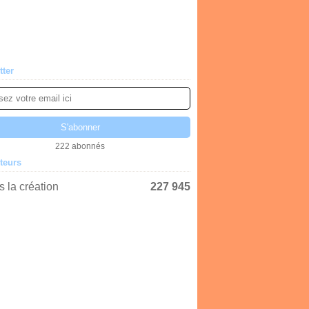
tter
222 abonnés
iteurs
 la création
227 945