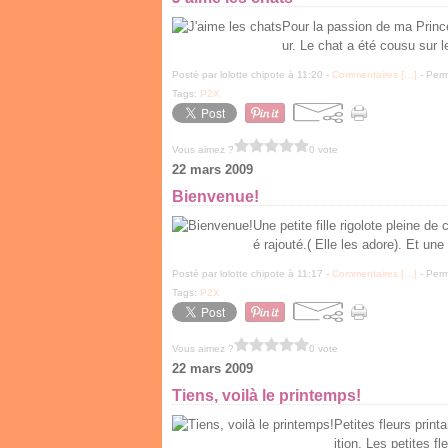
Pour la passion de ma Princ
ur. Le chat a été cousu sur l
Posté par lolotte chipote à 11:20 -
Commentaires [
…
]
- Perm
Tags:
P2X
Vous aimez ?
0 vote
22 mars 2009
Bienvenue!
Une petite fille rigolote pleine d
é rajouté.( Elle les adore). Et une
Posté par lolotte chipote à 11:17 -
Commentaires [
…
]
- Perm
Tags:
P2X
Vous aimez ?
0 vote
22 mars 2009
Tiens, voilà le printemps!
Petites fleurs print
ition. Les petites f