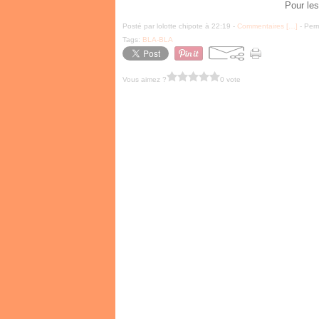
Pour les
Posté par lolotte chipote à 22:19 -
Commentaires [
…
]
- Perm
Tags:
BLA-BLA
Vous aimez ?
0 vote