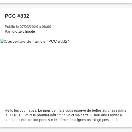
soirée. A beintôt.
PCC #832
Publié le 07/03/2024 à 08:00
Par
lolotte chipote
Hello les copinettes, Le mois de mars vous réserve de belles surprises dans
la DT PCC . Voici le premier défi : *** * Voici ma carte : Chou and Flower a
sorti une série de tampons sur le thème des signes astrologiques. Le fond
est fait à la Gelly PLate....